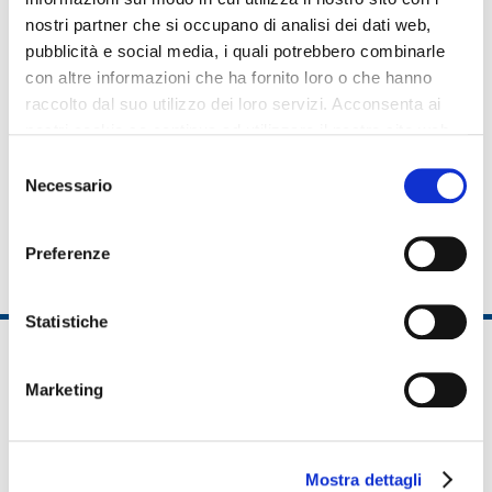
nostri partner che si occupano di analisi dei dati web,
pubblicità e social media, i quali potrebbero combinarle
con altre informazioni che ha fornito loro o che hanno
raccolto dal suo utilizzo dei loro servizi. Acconsenta ai
nostri cookie se continua ad utilizzare il nostro sito web.
Leaflet
| ©
OpenStreetMap
contributors
Selezione
Necessario
del
consenso
Preferenze
Statistiche
Marketing
Mostra dettagli