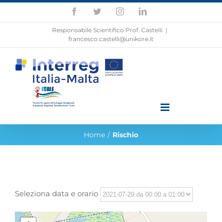
Skip
Facebook
Twitter
Instagram
LinkedIn
to
content
Responsabile Scientifico Prof. Castelli
|
francesco.castelli@unikore.it
Home
/
Rischio
Seleziona data e orario