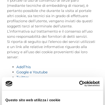
Il portale fa uso di contenuti di terze parti
(mediante tecniche di embedding di risorse), è
pertanto possibile che durante la visita al portale
altri cookie, sia tecnici sia in grado di effettuare
profilazione dell’utente, vengano inviati da questi
soggetti terzi al terminale dell’utente.
L’informativa sul trattamento e il consenso all’uso
sono responsabilità dei fornitori di detti servizi.
Si riporta di seguito qui l’elenco dei servizi utilizzati
e un link alle relative informative riguardo alla
privacy e all’uso dei cookie provenienti dai loro
server:
AddThis
Google e Youtube
Twitter
Facebook
Questo sito web utilizza i cookie
Rifiuto dei cookie tramite impostazioni del