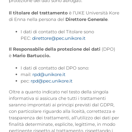
protezione dei dati sono abrogati.
Il titolare del trattamento
è l’UKE Università Kore
di Enna nella persona del
Direttore Generale
.
I dati di contatto del Titolare sono
PEC:
direttore@pec.unikore.it
Il Responsabile della protezione dei dati
(DPO)
è
Mario Bartuccio.
I dati di contatto del DPO sono:
mail:
rpd@unikore.it
pec:
rpd@pec.unikore.it
Oltre a quanto indicato nel testo della singola
informativa si assicura che tutti i trattamenti
saranno improntati ai principi previsti dal GDPR,
con particolare riguardo alla liceità, correttezza e
trasparenza dei trattamenti, all’utilizzo dei dati per
finalità determinate, esplicite, legittime, in modo
pertinente rispetto al trattamento, rispettando i