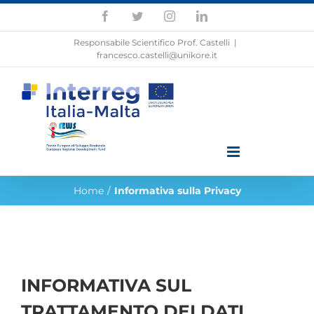
Skip
Facebook
Twitter
Instagram
LinkedIn
to
content
Responsabile Scientifico Prof. Castelli
|
francesco.castelli@unikore.it
Home
/
Informativa sulla Privacy
INFORMATIVA SUL
TRATTAMENTO DEI DATI